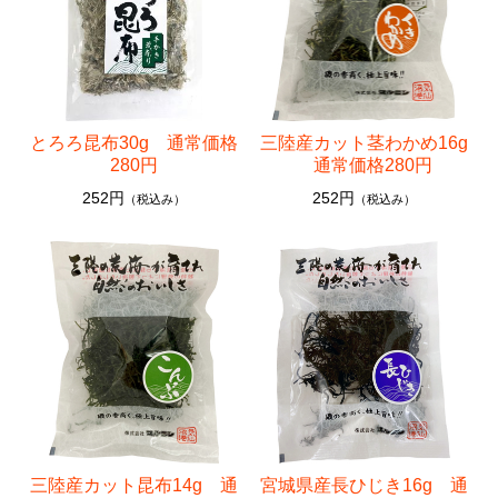
その他
おつまみシリーズ
乾物
とろろ昆布30g 通常価格
三陸産カット茎わかめ16g
カットわかめ
280円
通常価格280円
252円
252円
おみそ汁
（税込み）
（税込み）
焼きのり
その他
三陸産カット昆布14g 通
宮城県産長ひじき16g 通