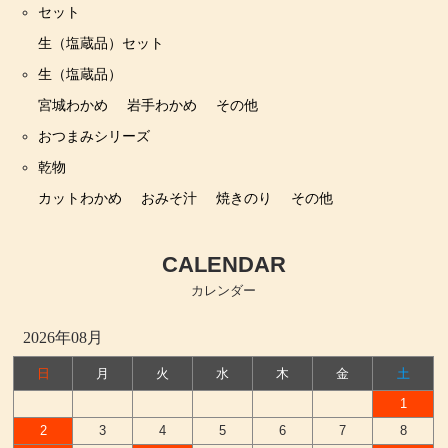
セット
生（塩蔵品）セット
生（塩蔵品）
宮城わかめ
岩手わかめ
その他
おつまみシリーズ
乾物
カットわかめ
おみそ汁
焼きのり
その他
CALENDAR
カレンダー
2026年08月
日
月
火
水
木
金
土
1
2
3
4
5
6
7
8