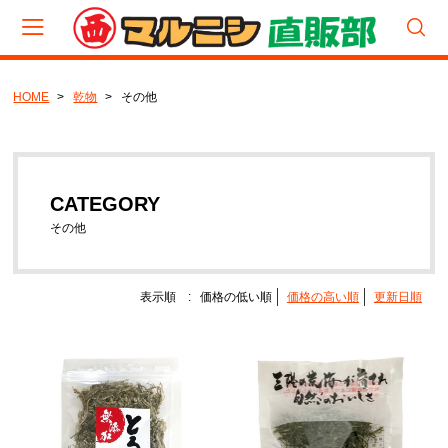
HOME
乾物
その他
会員登録
マイページ
カート
CATEGORY
CATEGORY
食べくらべパック
その他
厳選セット
セット
表示順 :
価格の低い順
価格の高い順
更新日順
生（塩蔵品）セット
生（塩蔵品）
宮城わかめ
岩手わかめ