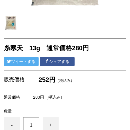
その他
おつまみシリーズ
乾物
カットわかめ
糸寒天 13g 通常価格280円
おみそ汁
ツイートする
シェアする
焼きのり
その他
252円
販売価格
（税込み）
通常価格
280円
（税込み）
数量
-
+