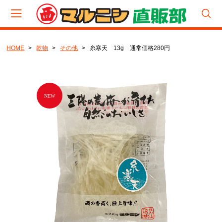
HOME
乾物
その他
糸寒天 13g 通常価格280円
会員登録
マイページ
カート
CATEGORY
食べくらべパック
厳選セット
セット
生（塩蔵品）セット
生（塩蔵品）
宮城わかめ
岩手わかめ