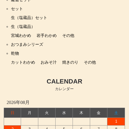
セット
生（塩蔵品）セット
生（塩蔵品）
宮城わかめ
岩手わかめ
その他
おつまみシリーズ
乾物
カットわかめ
おみそ汁
焼きのり
その他
CALENDAR
カレンダー
2026年08月
日
月
火
水
木
金
土
1