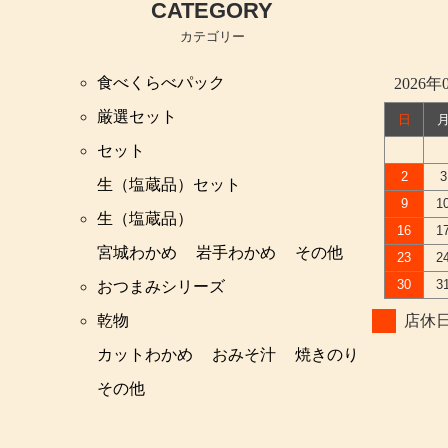
CATEGORY
カテゴリー
食べくらべパック
2026年
厳選セット
日
セット
2
3
生（塩蔵品）セット
9
1
生（塩蔵品）
16
1
宮城わかめ
岩手わかめ
その他
23
2
30
3
おつまみシリーズ
乾物
店休
カットわかめ
おみそ汁
焼きのり
その他