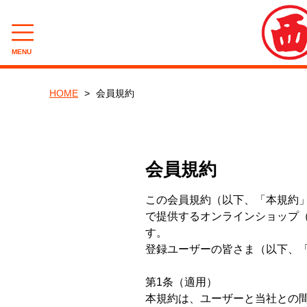
MENU
CATEGORY
HOME
会員規約
食べくらべパック
厳選セット
会員規約
セット
この会員規約（以下、「本規約
生（塩蔵品）セット
で提供するオンラインショップ
生（塩蔵品）
す。
登録ユーザーの皆さま（以下、
宮城わかめ
岩手わかめ
第1条（適用）
本規約は、ユーザーと当社との
その他