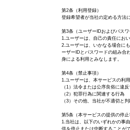
おつまみシリーズ
第2条（利用登録）
登録希望者が当社の定める方法
乾物
第3条（ユーザーIDおよびパス
カットわかめ
1.ユーザーは、自己の責任にお
おみそ汁
2.ユーザーは、いかなる場合に
ーザーIDとパスワードの組み合
焼きのり
身による利用とみなします。
その他
第4条（禁止事項）
1.ユーザーは、本サービスの利
（1）法令または公序良俗に違反
（2）犯罪行為に関連する行為
（3）その他、当社が不適切と判
第5条（本サービスの提供の停止
1.当社は、以下のいずれかの事
供を停止または中断することが