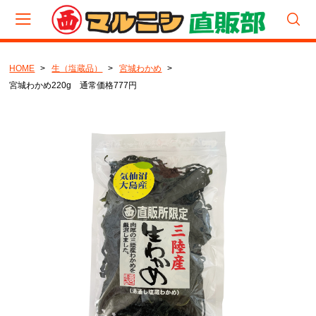
HOME
生（塩蔵品）
宮城わかめ
会員登録
マイページ
カート
宮城わかめ220g 通常価格777円
CATEGORY
食べくらべパック
厳選セット
セット
生（塩蔵品）セット
生（塩蔵品）
宮城わかめ
岩手わかめ