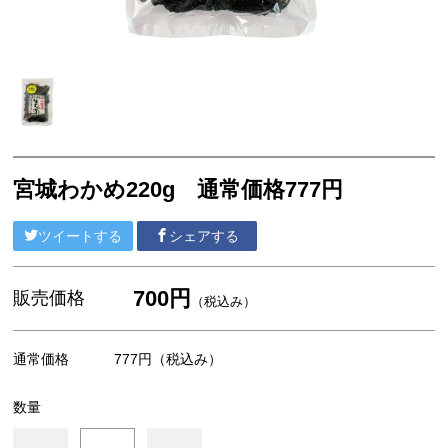
その他
おつまみシリーズ
乾物
カットわかめ
おみそ汁
宮城わかめ220g 通常価格777円
焼きのり
ツイートする
シェアする
その他
700円
販売価格
（税込み）
通常価格
777円
（税込み）
数量